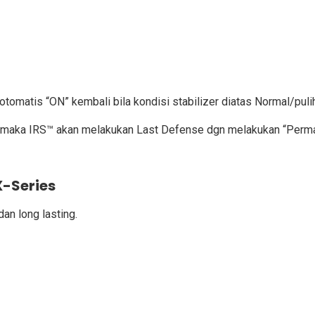
otomatis “ON” kembali bila kondisi stabilizer diatas Normal/puli
 jam maka IRS™ akan melakukan Last Defense dgn melakukan “Perma
X-Series
an long lasting.