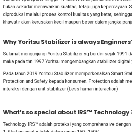
bukan sekadar menawarkan kualitas, tetapi juga kepercayaan.
diproduksi melalui proses kontrol kualitas yang ketat, sehingg
khawatir akan kerusakan kecil maupun besar dalam jangka panj
Why Yoritsu Stabilizer is always Enginners
Selamat mengunjungi Yoritsu Stabilizer yg berdiri sejak 1991 d
maka pada thn 1997 Yoritsu mengembangkan stabilizer digital ya
Pada tahun 2019 Yoritsu Stabilizer memperkenalkan Smart Sta
Protection and Safety kepada konsumen. Protection adalah m
interaksi dengan unit stabilizer (Less human interaction)
What’s so special about IRS™ Technology 
Technology IRS™ adalah proteksi yang comprehensive dengan m
1. Starting awal – tidak dalam range 150- 250V