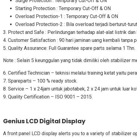
Surge Protection : Temporary Cut-Off & ON
Starting Protection : Temporary Cut-Off & ON
Overload Protection-1 : Temporary Cut-Off & ON
Overload Protection-2 : Bila overload terjadi berturut-t
3. Protect and Safe : Perlindungan terhadap alat-alat listrik 
4. Customer Satisfaction : 90 hari jaminan uang kembali tanpa p
5. Quality Assurance: Full Guarantee spare parts selama 1 Thn.
Note : Selain 5 keunggulan yang tidak dimiliki oleh stabilizer
6. Certified Technician – teknisi melalui training ketat yaitu pe
7. Spareparts – 100 % ready stock.
8. Service – 1 x 24jam untuk jabotabek, 2 x 24 jam untuk luar ko
9. Quality Certification – ISO 9001 – 2015.
Genius LCD Digital Display
A front panel LCD display alerts you to a variety of stabilizer