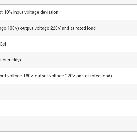
st 10% input voltage deviation
tage 180V) output voltage 220V and at rated load.
Cel.
e humidity)
put voltage 180V, output voltage 220V and at rated load).