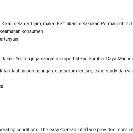
urut 3 kali selama 1 jam, maka IRS™ akan melakukan Permanent CU
dan keamanan konsumen.
ertanyaan.
 merk lain, Yoritsu juga sangat memperhatikan Sumber Daya Manusi
rakitan, latihan pemasangan, classroom lecture, case study dan wri
ta.
 operating conditions. The easy-to-read interface provides more i