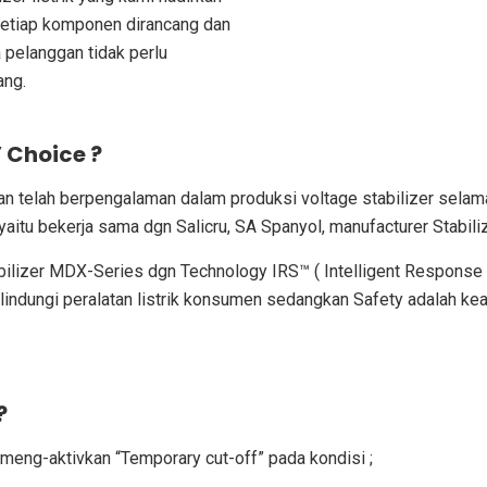
 Setiap komponen dirancang dan
a pelanggan tidak perlu
ang.
’ Choice ?
an telah berpengalaman dalam produksi voltage stabilizer selama 
itu bekerja sama dgn Salicru, SA Spanyol, manufacturer Stabilizer
bilizer MDX-Series dgn Technology IRS™ ( Intelligent Respons
elindungi peralatan listrik konsumen sedangkan Safety adalah
?
eng-aktivkan “Temporary cut-off” pada kondisi ;